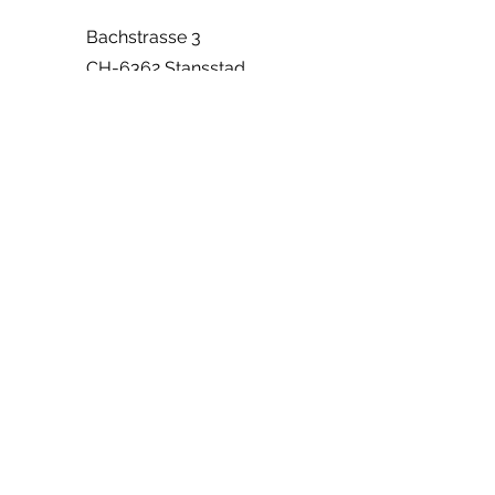
Bachstrasse 3
CH-6362 Stansstad
+41 41 632 48 48
info@abfallboerse.ch
Vorname
Nachname