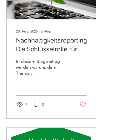
28. Aug. 2025
∙
2
Min.
Nachhaltigkeitsreporting:
Die Schlüsselrolle für
transparente
In diesem Blogbeitrag
Unternehmensverantwortung
werden wir uns dem
Thema
Nachhaltigkeitsreporting
widmen und aktuelle
Tendenzen in Politik und
Wirtschaft beleuchten.
7
0