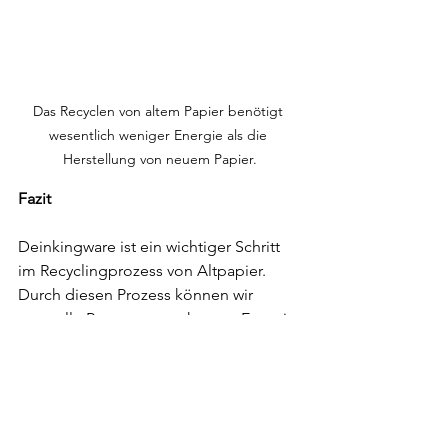
Das Recyclen von altem Papier benötigt 
wesentlich weniger Energie als die 
Herstellung von neuem Papier.
Fazit
Deinkingware ist ein wichtiger Schritt 
im Recyclingprozess von Altpapier. 
Durch diesen Prozess können wir 
wertvolle Ressourcen schonen, Energie 
sparen und die Umweltauswirkungen 
der Papierproduktion reduzieren. Denn 
das Herstellen von neuem Papier 
braucht deutlich mehr Energie als das 
Wiederverwerten von Altpapier. Die 