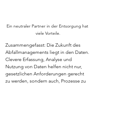
Ein neutraler Partner in der Entsorgung hat 
viele Vorteile.
Zusammengefasst: Die Zukunft des 
Abfallmanagements liegt in den Daten. 
Clevere Erfassung, Analyse und 
Nutzung von Daten helfen nicht nur, 
gesetzlichen Anforderungen gerecht 
zu werden, sondern auch, Prozesse zu 
optimieren und Kosten zu reduzieren. 
Datenmanagement ist das Werkzeug 
für eine nachhaltige 
Unternehmensführung. Melden Sie 
sich jetzt unverbindlich bei uns, dass 
wir Ihnen dieses Werkzeug näher 
bringen können.