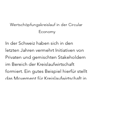
Wertschöpfungskreislauf in der Circular 
Economy
In der Schweiz haben sich in den 
letzten Jahren vermehrt Initiativen von 
Privaten und gemischten Stakeholdern 
im Bereich der Kreislaufwirtschaft 
formiert. Ein gutes Beispiel hierfür stellt 
das Movement für Kreislaufwirtschaft in 
der Schweiz «Circular Economy 
Switzerland» dar (
https://www.circular-
economy-switzerland.ch
). Es wurde im 
Sommer 2018 von der MAVA 
Foundation und dem Förderfonds 
Engagement Migros lanciert. Die 
Zielsetzung liegt darin, Akteure der 